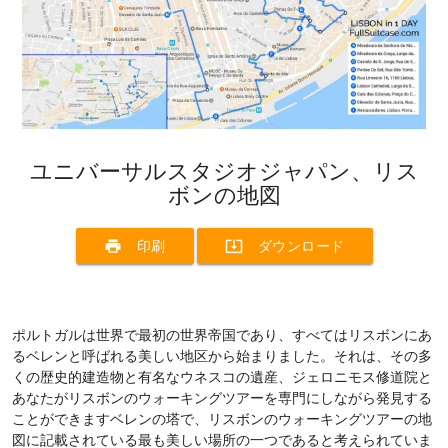
ユニバーサルスタジオジャパン、リス
ボンの地図
print
system_update_alt
印刷
ダウンロード
ポルトガルは世界で最初の世界帝国であり、すべてはリスボンにあ
るベレンと呼ばれる美しい地区から始まりました。それは、その多
くの歴史的建造物と有名なウネスコの遺産、ジェロニモス修道院と
あなたがリスボンのウォーキングツアーを専門にしながら発見する
ことができますベレンの塔で、リスボンのウォーキングツアーの地
図に記載されている最も美しい場所の一つであると考えられていま