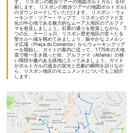
す。 リスボンの散歩ツアーの地図ポルトガル）を印
刷します。 リスボンの散歩ツアーの地図ポルトガル)
のダウンロードしていただけます。 リスボン・ウォ
ーキング・ツアー・マップで、リスボンのファド文
化の中心地である魅力的なムーア人地区のアルファ
マを発見しましょう。石畳の通りを散策しながら、7
つの丘、テージョ川、リスボン歴史地区の堂々たる
聖ホルヘ城を眺めてみましょう。賑やかなコメルシ
オ広場（Praça do Comércio）からウォーキングツア
ーを開始し、ガイドの案内に従って、1775年の大地
震で唯一生き残った街、アルファマ（Alfama）の狭
い階段や趣のある路地に入ってみましょう。ガイド
がポルトガルの過去の栄光と悲劇の瞬間を語りなが
ら、リスボン地区のモニュメントについてもご紹介
します。