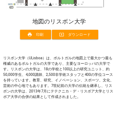
地図のリスボン大学
print
system_update_alt
印刷
ダウンロード
リスボン大学（ULisboa）は、ポルトガルの地図上で最大かつ最も
権威のあるポルトガルの大学であり、主要なヨーロッパの大学で
す。リスボンの大学は、18の学校と100以上の研究ユニット、約
50,000学生、4,000講師、2,500非学術スタッフと400の学位コース
を持っています。教育、研究、イノベーション、スポーツ、文化、
芸術の中心地でもあります。7世紀前の大学の伝統を継承し、リス
ボンの大学は、2013年7月にテテクニカ・デ・リスボア大学とリス
ボア大学の合併の結果として作成されました。